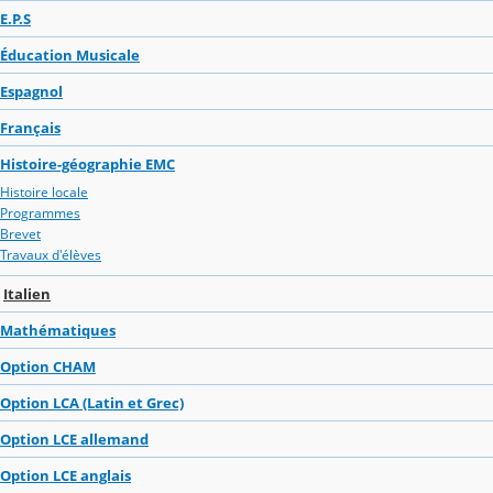
E.P.S
Éducation Musicale
Espagnol
Français
Histoire-géographie EMC
Histoire locale
Programmes
Brevet
Travaux d'élèves
Italien
Mathématiques
Option CHAM
Option LCA (Latin et Grec)
Option LCE allemand
Option LCE anglais