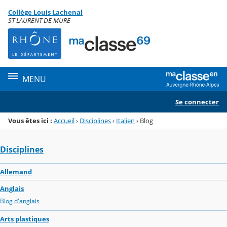
Panneau de gestion des cookies
Collège Louis Lachenal
Menu de la rubrique
Contenu
ST LAURENT DE MURE
MENU
Se connecter
Vous êtes ici :
Accueil
›
Disciplines
›
Italien
›
Blog
Disciplines
Allemand
Anglais
Blog d'anglais
Arts plastiques