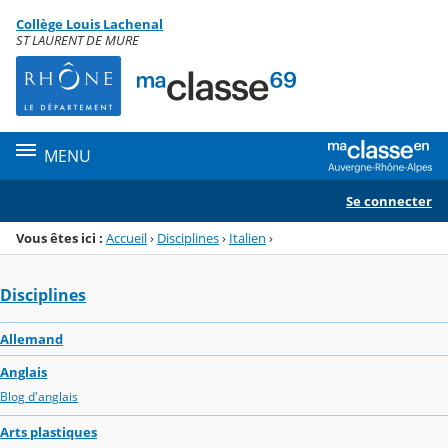
Panneau de gestion des cookies
Collège Louis Lachenal
Menu de la rubrique
Contenu
ST LAURENT DE MURE
MENU
Se connecter
Vous êtes ici :
Accueil
›
Disciplines
›
Italien
›
Disciplines
Allemand
Anglais
Blog d'anglais
Arts plastiques