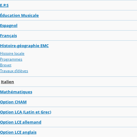
E.P.S
Éducation Musicale
Espagnol
Français
Histoire-géographie EMC
Histoire locale
Programmes
Brevet
Travaux d'élèves
Italien
Mathématiques
Option CHAM
Option LCA (Latin et Grec)
Option LCE allemand
Option LCE anglais