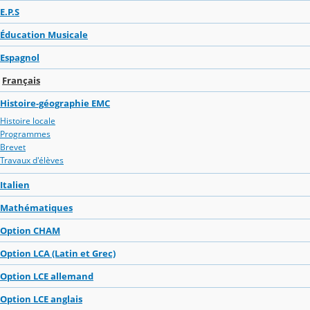
E.P.S
Éducation Musicale
Espagnol
Français
Histoire-géographie EMC
Histoire locale
Programmes
Brevet
Travaux d'élèves
Italien
Mathématiques
Option CHAM
Option LCA (Latin et Grec)
Option LCE allemand
Option LCE anglais