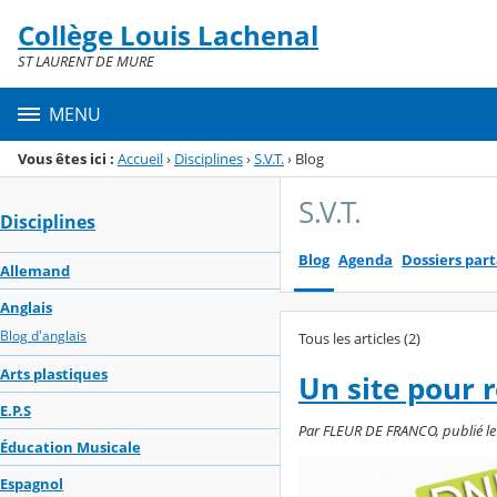
Panneau de gestion des cookies
Collège Louis Lachenal
Menu de la rubrique
Contenu
ST LAURENT DE MURE
MENU
Vous êtes ici :
Accueil
›
Disciplines
›
S.V.T.
›
Blog
S.V.T.
Disciplines
Blog
Agenda
Dossiers par
Allemand
Anglais
Blog d'anglais
Tous les articles (2)
Arts plastiques
Un site pour 
E.P.S
Par FLEUR DE FRANCO, publié le
Éducation Musicale
Espagnol