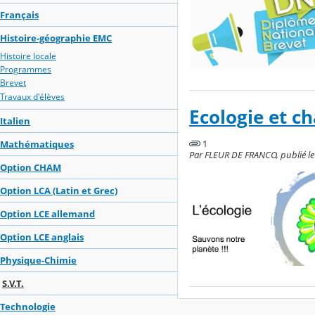
Français
Histoire-géographie EMC
Histoire locale
Programmes
Brevet
Travaux d'élèves
Ecologie et c
Italien
1
Mathématiques
Par FLEUR DE FRANCO, publié le
Option CHAM
Option LCA (Latin et Grec)
Option LCE allemand
Option LCE anglais
Physique-Chimie
S.V.T.
Technologie