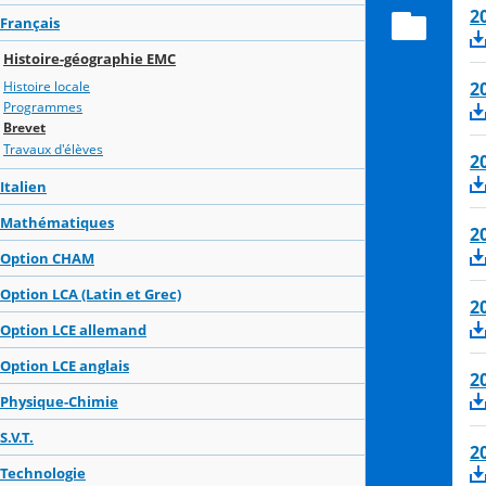
2
Français
Histoire-géographie EMC
Histoire locale
2
Programmes
Brevet
Travaux d'élèves
2
Italien
Mathématiques
2
Option CHAM
Option LCA (Latin et Grec)
2
Option LCE allemand
Option LCE anglais
2
Physique-Chimie
S.V.T.
2
Technologie