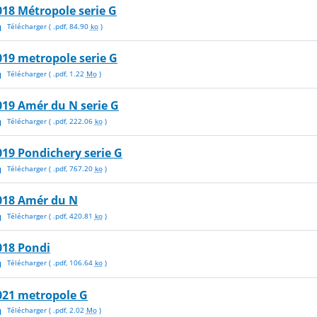
018 Métropole serie G
Télécharger
( .
pdf
,
84.90
ko
)
019 metropole serie G
Télécharger
( .
pdf
,
1.22
Mo
)
019 Amér du N serie G
Télécharger
( .
pdf
,
222.06
ko
)
019 Pondichery serie G
Télécharger
( .
pdf
,
767.20
ko
)
018 Amér du N
Télécharger
( .
pdf
,
420.81
ko
)
018 Pondi
Télécharger
( .
pdf
,
106.64
ko
)
021 metropole G
Télécharger
( .
pdf
,
2.02
Mo
)