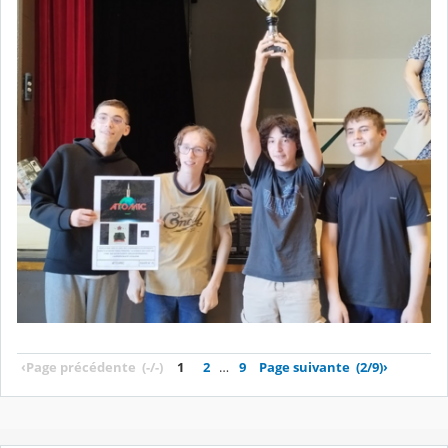
‹
Page précédente
(-/-)
1
2
…
9
Page suivante
(2/9)
›