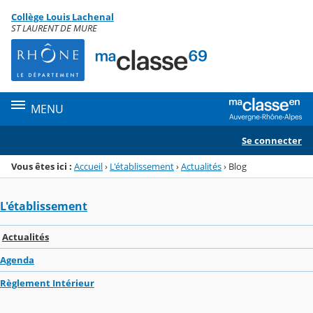
Panneau de gestion des cookies
Collège Louis Lachenal
Menu de la rubrique
Contenu
ST LAURENT DE MURE
MENU
Se connecter
Vous êtes ici :
Accueil
›
L'établissement
›
Actualités
›
Blog
L'établissement
Actualités
Agenda
Règlement Intérieur