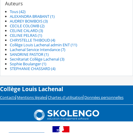
Auteurs
Tous (42)
ALEXANDRA BRABANT (1)
AUDREY BOMBOIS (3)
CECILE COLOMB (2)
CELINE CALARD (3)
CELINE PELRAS (1)
CHRYSTELLE THIBOUD (4)
Collège Louis Lachenal admin ENT (11)
Lachenal Service Intendance (7)
SANDRINE PASTOR (1)
Secrétariat Collège Lachenal (3)
Sophie Boulanger (1)
STEPHANIE CHASSARD (4)
Collège Louis Lachenal
Contacts
Mentions légales
Chartes d'utilisation
Données personnelles