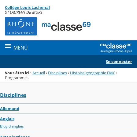
Panneau de gestion des cookies
Collège Louis Lachenal
Menu de la rubrique
Contenu
ST LAURENT DE MURE
MENU
Se connecter
Vous êtes ici :
Accueil
›
Disciplines
›
Histoire-géographie EMC
›
Programmes
Disciplines
Allemand
Anglais
Blog d'anglais
Arts plastiques