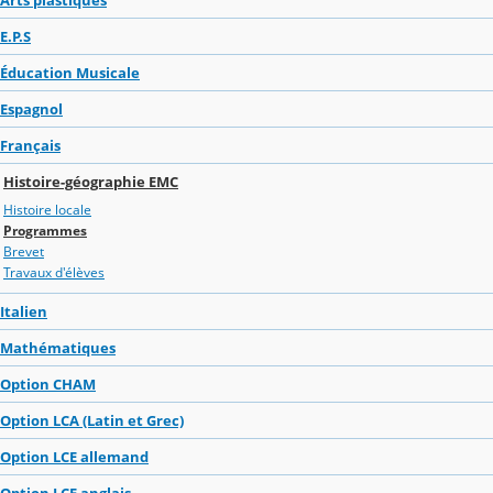
E.P.S
Éducation Musicale
Espagnol
Français
Histoire-géographie EMC
Histoire locale
Programmes
Brevet
Travaux d'élèves
Italien
Mathématiques
Option CHAM
Option LCA (Latin et Grec)
Option LCE allemand
Option LCE anglais