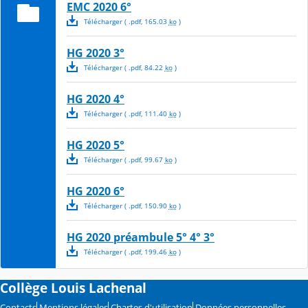
EMC 2020 6°
Télécharger
( .
pdf
,
165.03
ko
)
HG 2020 3°
Télécharger
( .
pdf
,
84.22
ko
)
HG 2020 4°
Télécharger
( .
pdf
,
111.40
ko
)
HG 2020 5°
Télécharger
( .
pdf
,
99.67
ko
)
HG 2020 6°
Télécharger
( .
pdf
,
150.90
ko
)
HG 2020 préambule 5° 4° 3°
Télécharger
( .
pdf
,
199.46
ko
)
Collège Louis Lachenal
Contacts
Mentions légales
Chartes d'utilisation
Données personnelles