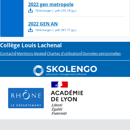
2022 gen metropole
Télécharger
( .
pdf
,
235.78
ko
)
2022 GEN AN
Télécharger
( .
pdf
,
387.77
ko
)
Collège Louis Lachenal
Contacts
Mentions légales
Chartes d'utilisation
Données personnelles