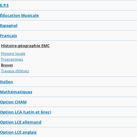
E.P.S
Éducation Musicale
Espagnol
Français
Histoire-géographie EMC
Histoire locale
Programmes
Brevet
Travaux d'élèves
Italien
Mathématiques
Option CHAM
Option LCA (Latin et Grec)
Option LCE allemand
Option LCE anglais