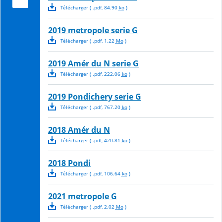
Télécharger
( .
pdf
,
84.90
ko
)
2019 metropole serie G
Télécharger
( .
pdf
,
1.22
Mo
)
2019 Amér du N serie G
Télécharger
( .
pdf
,
222.06
ko
)
2019 Pondichery serie G
Télécharger
( .
pdf
,
767.20
ko
)
2018 Amér du N
Télécharger
( .
pdf
,
420.81
ko
)
2018 Pondi
Télécharger
( .
pdf
,
106.64
ko
)
2021 metropole G
Télécharger
( .
pdf
,
2.02
Mo
)