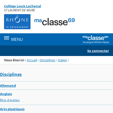
Panneau de gestion des cookies
Collège Louis Lachenal
Menu de la rubrique
Contenu
ST LAURENT DE MURE
MENU
Se connecter
Vous êtes ici :
Accueil
›
Disciplines
›
Italien
›
Disciplines
Allemand
Anglais
Blog d'anglais
Arts plastiques