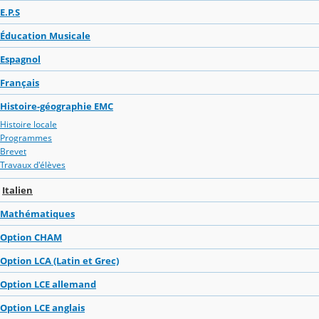
E.P.S
Éducation Musicale
Espagnol
Français
Histoire-géographie EMC
Histoire locale
Programmes
Brevet
Travaux d'élèves
Italien
Mathématiques
Option CHAM
Option LCA (Latin et Grec)
Option LCE allemand
Option LCE anglais