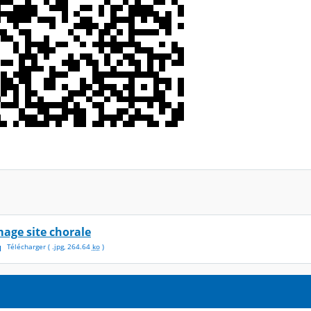
mage site chorale
Télécharger
( .
jpg
,
264.64
ko
)