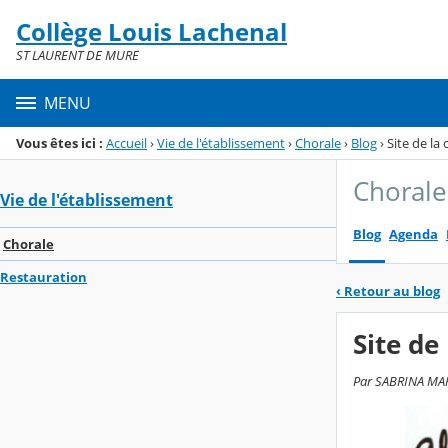
Panneau de gestion des cookies
Collège Louis Lachenal
Menu de la rubrique
Contenu
ST LAURENT DE MURE
MENU
Vous êtes ici :
Accueil
›
Vie de l'établissement
›
Chorale
›
Blog
›
Site de la
Chorale
Vie de l'établissement
Blog
Agenda
Chorale
Restauration
‹
Retour au blog
Site de
Par SABRINA MARI