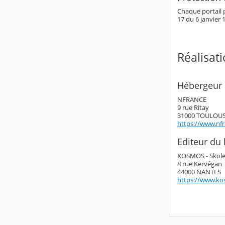
Chaque portail p
17 du 6 janvier 1
Réalisat
Hébergeur 
NFRANCE
9 rue Ritay
31000 TOULOU
https://www.nf
Editeur du l
KOSMOS - Skol
8 rue Kervégan
44000 NANTES
https://www.ko