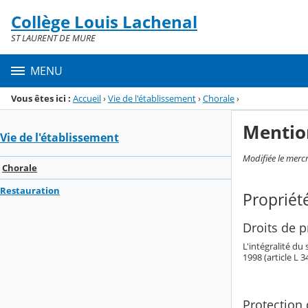
Panneau de gestion des cookies
Collège Louis Lachenal
Menu de la rubrique
Contenu
ST LAURENT DE MURE
MENU
Vous êtes ici :
Accueil
›
Vie de l'établissement
›
Chorale
›
Mentio
Vie de l'établissement
Modifiée le merc
Chorale
Restauration
Propriété
Droits de pr
L'intégralité du
1998 (article L 
Protection