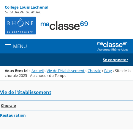
Panneau de gestion des cookies
Collège Louis Lachenal
Menu de la rubrique
Contenu
ST LAURENT DE MURE
MENU
Se connecter
Vous êtes ici :
Accueil
›
Vie de l'établissement
›
Chorale
›
Blog
›
Site de la
chorale 2025 - Au choeur du Temps -
Vie de l'établissement
Chorale
Restauration