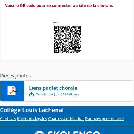
Voici le QR code pour se connecter au site de la chorale.
Pièces jointes
Liens padlet chorale
Télécharger
( .
pdf
,
289.68
ko
)
Collège Louis Lachenal
Contacts
Mentions légales
Chartes d'utilisation
Données personnelles