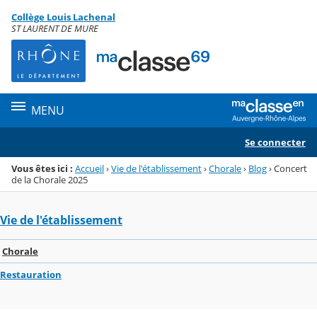
Panneau de gestion des cookies
Collège Louis Lachenal
Menu de la rubrique
Contenu
ST LAURENT DE MURE
MENU
Se connecter
Vous êtes ici :
Accueil
›
Vie de l'établissement
›
Chorale
›
Blog
›
Concert
de la Chorale 2025
Vie de l'établissement
Chorale
Restauration