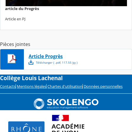
article du Progrès
Article en PJ
Pièces jointes
Article Progrès
Télécharger
( .
pdf
,
117.55
ko
)
Collège Louis Lachenal
Contacts
Mentions légales
Chartes d'utilisation
Données personnelles