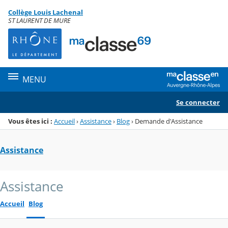
Panneau de gestion des cookies
Collège Louis Lachenal
Menu de la rubrique
Contenu
ST LAURENT DE MURE
MENU
Se connecter
Vous êtes ici :
Accueil
›
Assistance
›
Blog
›
Demande d'Assistance
Assistance
Assistance
Accueil
Blog