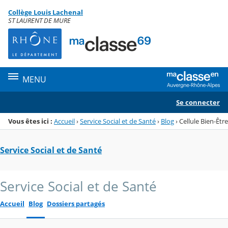
Panneau de gestion des cookies
Collège Louis Lachenal
Menu de la rubrique
Contenu
ST LAURENT DE MURE
MENU
Se connecter
Vous êtes ici :
Accueil
›
Service Social et de Santé
›
Blog
›
Cellule Bien-Être
Service Social et de Santé
Service Social et de Santé
Accueil
Blog
Dossiers partagés