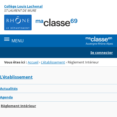
Panneau de gestion des cookies
Collège Louis Lachenal
Menu de la rubrique
Contenu
ST LAURENT DE MURE
MENU
Se connecter
Vous êtes ici :
Accueil
›
L'établissement
›
Règlement Intérieur
L'établissement
Actualités
Agenda
Règlement Intérieur