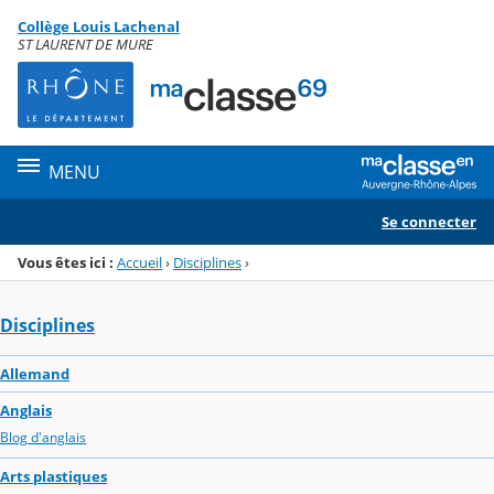
Panneau de gestion des cookies
Collège Louis Lachenal
Menu de la rubrique
Contenu
ST LAURENT DE MURE
MENU
Se connecter
Vous êtes ici :
Accueil
›
Disciplines
›
Disciplines
Allemand
Anglais
Blog d'anglais
Arts plastiques