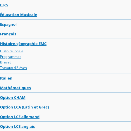
E.P.S
Éducation Musicale
Espagnol
Français
Histoire-géographie EMC
Histoire locale
Programmes
Brevet
Travaux d'élèves
Italien
Mathématiques
Option CHAM
Option LCA (Latin et Grec)
Option LCE allemand
Option LCE anglais